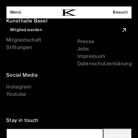
alfatih alfatiharufa
noncitizen
Menü
Besuch
Werden Sie Teil der
Institution
Kunsthalle Basel
Bibliothek
Besuch
Mitglied werden
Basler Kunstverein
Archiv
Ausstellungen
Mitgliedschaft
Presse
Stiftungen
Jobs
Veranstaltungen
Impressum
Datenschutzerklärung
Kunstvermittlung
Social Media
Buchladen
Instagram
Über uns
Youtube
Stay in touch
Mitglied werden