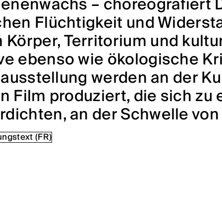
ienenwachs – choreografiert D
chen Flüchtigkeit und Widers
örper, Territorium und kultur
ve ebenso wie ökologische Kr
elausstellung werden an der K
n Film produziert, die sich zu
dichten, an der Schwelle von
ngstext (FR)